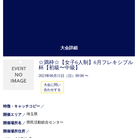
大会詳細
☆満枠☆【女子6人制】6月フレキシブル
杯【初級〜中級】
2023年06月11日（日）09:00 〜
大会に問い
合わせする
特徴・キャッチコピー
／
埼玉県
開催エリア
／
県民活動総合センター
開催場所名
／
開催場所住所
／