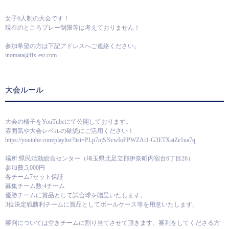
女子6人制の大会です！
現在のところプレー制限等は考えておりません！
参加希望の方は下記アドレスへご連絡ください。
inomata@flx-est.com
大会ルール
大会の様子をYouTubeにて公開しております。
雰囲気や大会レベルの確認にご活用ください！
https://youtube.com/playlist?list=PLp7ojSNcwIoFPWZAi1-G3ETXatZe1ua7q
場所:県民活動総合センター（埼玉県北足立郡伊奈町内宿台6丁目26）
参加費:5,000円
各チーム7セット保証
募集チーム数:4チーム
優勝チームに賞品として試合球を贈呈いたします。
3位決定戦勝利チームに賞品としてボールケース等を用意いたします。
審判については空きチームに割り当てさせて頂きます。審判をしてくださる方