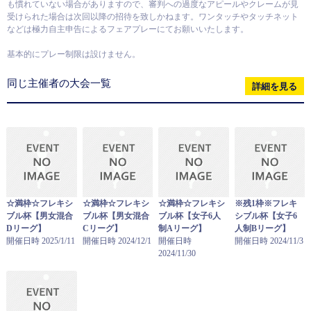
も慣れていない場合がありますので、審判への過度なアピールやクレームが見
受けられた場合は次回以降の招待を致しかねます。ワンタッチやタッチネット
などは極力自主申告によるフェアプレーにてお願いいたします。
基本的にプレー制限は設けません。
同じ主催者の大会一覧
詳細を見る
☆満枠☆フレキシ
☆満枠☆フレキシ
☆満枠☆フレキシ
※残1枠※フレキ
ブル杯【男女混合
ブル杯【男女混合
ブル杯【女子6人
シブル杯【女子6
Dリーグ】
Cリーグ】
制Aリーグ】
人制Bリーグ】
開催日時 2025/1/11
開催日時 2024/12/1
開催日時
開催日時 2024/11/3
2024/11/30