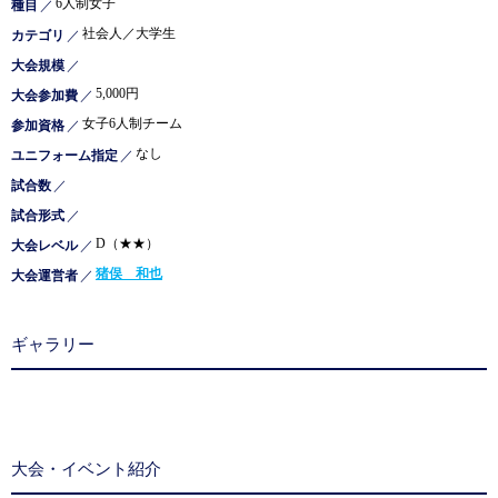
6人制女子
種目
／
社会人／大学生
カテゴリ
／
大会規模
／
5,000円
大会参加費
／
女子6人制チーム
参加資格
／
なし
ユニフォーム指定
／
試合数
／
試合形式
／
D（★★）
大会レベル
／
猪俣 和也
大会運営者
／
ギャラリー
大会・イベント紹介