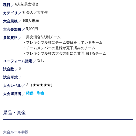
6人制男女混合
種目
／
社会人／大学生
カテゴリ
／
100人未満
大会規模
／
5,000円
大会参加費
／
・男女混合6人制チーム
参加資格
／
・フレキシブル杯にチーム登録をしているチーム
・チームメンバーの登録が完了済みのチーム
・フレキシブル杯の大会方針にご賛同頂けるチーム
なし
ユニフォーム指定
／
6
試合数
／
試合形式
／
A（★★★★★）
大会レベル
／
猪俣 和也
大会運営者
／
景品・賞金
大会ルール参照