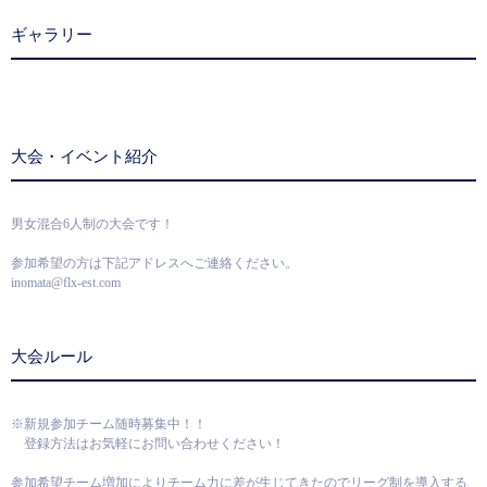
ギャラリー
大会・イベント紹介
男女混合6人制の大会です！
参加希望の方は下記アドレスへご連絡ください。
inomata@flx-est.com
大会ルール
※新規参加チーム随時募集中！！
登録方法はお気軽にお問い合わせください！
参加希望チーム増加によりチーム力に差が生じてきたのでリーグ制を導入する