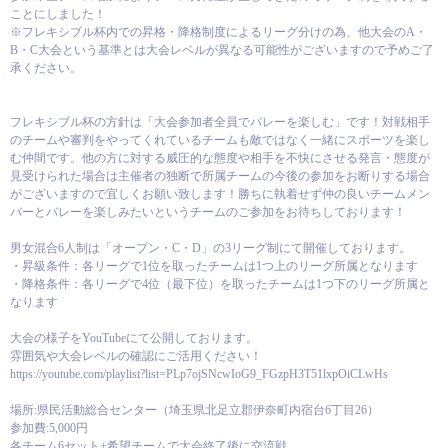
ことにしました！
※フレキシブル杯内での昇格・降格制度によるリーグ分けの為、他大会のA・
B・C大会という基準とは大会レベルが異なる可能性がございますので予めご了
承ください。
フレキシブル杯の方針は「大会参加者全員でバレーを楽しむ」です！対戦相手
のチームや審判をやってくれているチームも敵ではなく一緒にスポーツを楽し
む仲間です。他の方に対する威圧的な態度や相手を不快にさせる発言・態度が
見受けられた場合は主催者の独断で所属チームの今後の参加をお断りする場合
がございますので宜しくお願い致します！勝ちに執着せず仲の良いチームメン
バーとバレーを楽しみたいというチームのご参加をお待ちしております！
男女混合6人制は「オープン・C・D」の3リーグ制にて開催しております。
・昇級条件：各リーグで1位を取ったチームは1つ上のリーグ所属となります
・降格条件：各リーグで4位（最下位）を取ったチームは1つ下のリーグ所属と
なります
大会の様子をYouTubeにて公開しております。
雰囲気や大会レベルの確認にご活用ください！
https://youtube.com/playlist?list=PLp7ojSNcwIoG9_FGzpH3T51lxpOiCLwHs
場所:県民活動総合センター（埼玉県北足立郡伊奈町内宿台6丁目26）
参加費:5,000円
各チーム6セット+希望チームで大会終了後に交流戦