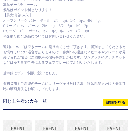
募集チーム数:4チーム
景品はポイント制となります！
【男女混合6人制】
オープンリーグ：1位 ボール、2位 6pt、3位 5pt、4位 4pt
Cリーグ：1位 ボール、2位 4pt、3位 3pt、4位 2pt
Dリーグ：1位 ボール、2位 3pt、3位 2pt、4位 1pt
※交換可能な景品についてはお問い合わせください。
審判については空きチームに割り当てさせて頂きます。審判をしてくださる方
も慣れていない場合がありますので、審判への過度なアピールやクレームが見
受けられた場合は次回以降の招待を致しかねます。ワンタッチやタッチネット
などは極力自主申告によるフェアプレーにてお願いいたします。
基本的にプレー制限は設けません。
※初参加をご希望のチームにはリーグ振り分けの為、練習風景または大会参加
時の動画提供をお願いしております。
同じ主催者の大会一覧
詳細を見る