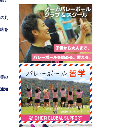
目的
録の判
絡を
等の
通知