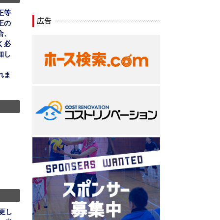
正等
正の
合、
く必
知し
れま
更し