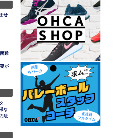
ませ
困難
要が
タ
滞な
の法