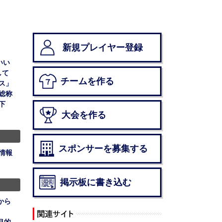
新規プレイヤー登録
いい
して
チームを作る
ス」
総称
下
大会を作る
スポンサーを募集する
情報
掲示板に書き込む
から