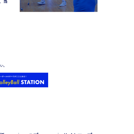
、当
さい。