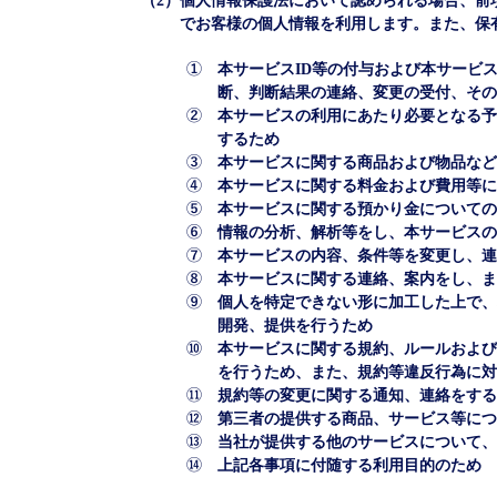
（2）
個人情報保護法において認められる場合、前
でお客様の個人情報を利用します。また、保
①
本サービスID等の付与および本サービ
断、判断結果の連絡、変更の受付、その
②
本サービスの利用にあたり必要となる予
するため
③
本サービスに関する商品および物品など
④
本サービスに関する料金および費用等に
⑤
本サービスに関する預かり金についての
⑥
情報の分析、解析等をし、本サービスの
⑦
本サービスの内容、条件等を変更し、連
⑧
本サービスに関する連絡、案内をし、ま
⑨
個人を特定できない形に加工した上で、
開発、提供を行うため
⑩
本サービスに関する規約、ルールおよび
を行うため、また、規約等違反行為に対
⑪
規約等の変更に関する通知、連絡をする
⑫
第三者の提供する商品、サービス等につ
⑬
当社が提供する他のサービスについて、
⑭
上記各事項に付随する利用目的のため