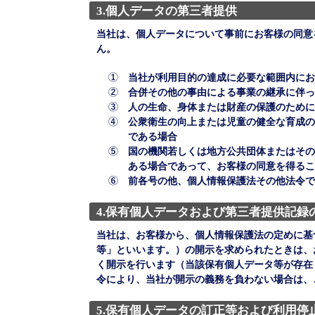
3.個人データの第三者提供
当社は、個人データについて事前にお客様の同意
ん。
①
当社が利用目的の達成に必要な範囲内にお
②
合併その他の事由による事業の継承に伴っ
③
人の生命、身体または財産の保護のために
④
公衆衛生の向上または児童の健全な育成の
である場合
⑤
国の機関若しくは地方公共団体またはその
ある場合であって、お客様の同意を得るこ
⑥
前各号の他、個人情報保護法その他法令で
4.保有個人データおよび第三者提供記録
当社は、お客様から、個人情報保護法の定めに基
等」といいます。）の開示を求められたときは、
く開示を行います（当該保有個人データ等が存在
令により、当社が開示の義務を負わない場合は、
5.保有個人データの訂正等および利用停