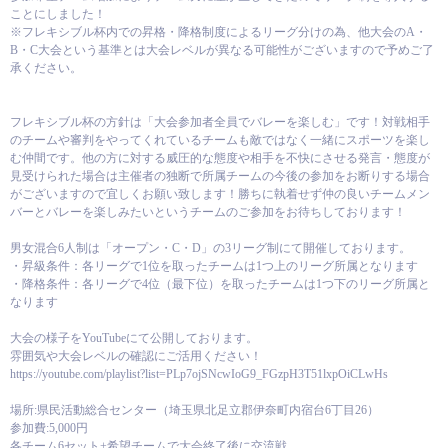
ことにしました！
※フレキシブル杯内での昇格・降格制度によるリーグ分けの為、他大会のA・
B・C大会という基準とは大会レベルが異なる可能性がございますので予めご了
承ください。
フレキシブル杯の方針は「大会参加者全員でバレーを楽しむ」です！対戦相手
のチームや審判をやってくれているチームも敵ではなく一緒にスポーツを楽し
む仲間です。他の方に対する威圧的な態度や相手を不快にさせる発言・態度が
見受けられた場合は主催者の独断で所属チームの今後の参加をお断りする場合
がございますので宜しくお願い致します！勝ちに執着せず仲の良いチームメン
バーとバレーを楽しみたいというチームのご参加をお待ちしております！
男女混合6人制は「オープン・C・D」の3リーグ制にて開催しております。
・昇級条件：各リーグで1位を取ったチームは1つ上のリーグ所属となります
・降格条件：各リーグで4位（最下位）を取ったチームは1つ下のリーグ所属と
なります
大会の様子をYouTubeにて公開しております。
雰囲気や大会レベルの確認にご活用ください！
https://youtube.com/playlist?list=PLp7ojSNcwIoG9_FGzpH3T51lxpOiCLwHs
場所:県民活動総合センター（埼玉県北足立郡伊奈町内宿台6丁目26）
参加費:5,000円
各チーム6セット+希望チームで大会終了後に交流戦