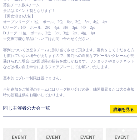
募集チーム数:4チーム
景品はポイント制となります！
【男女混合6人制】
オープンリーグ：1位 ボール、2位 6pt、3位 5pt、4位 4pt
Cリーグ：1位 ボール、2位 4pt、3位 3pt、4位 2pt
Dリーグ：1位 ボール、2位 3pt、3位 2pt、4位 1pt
※交換可能な景品についてはお問い合わせください。
審判については空きチームに割り当てさせて頂きます。審判をしてくださる方
も慣れていない場合がありますので、審判への過度なアピールやクレームが見
受けられた場合は次回以降の招待を致しかねます。ワンタッチやタッチネット
などは極力自主申告によるフェアプレーにてお願いいたします。
基本的にプレー制限は設けません。
※初参加をご希望のチームにはリーグ振り分けの為、練習風景または大会参加
時の動画提供をお願いしております。
同じ主催者の大会一覧
詳細を見る