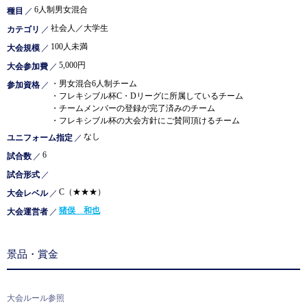
6人制男女混合
種目
／
社会人／大学生
カテゴリ
／
100人未満
大会規模
／
5,000円
大会参加費
／
・男女混合6人制チーム
参加資格
／
・フレキシブル杯C・Dリーグに所属しているチーム
・チームメンバーの登録が完了済みのチーム
・フレキシブル杯の大会方針にご賛同頂けるチーム
なし
ユニフォーム指定
／
6
試合数
／
試合形式
／
C（★★★）
大会レベル
／
猪俣 和也
大会運営者
／
景品・賞金
大会ルール参照