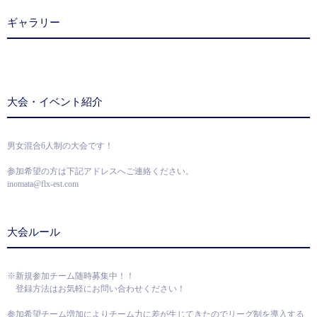
ギャラリー
大会・イベント紹介
男女混合6人制の大会です！
参加希望の方は下記アドレスへご連絡ください。
inomata@flx-est.com
大会ルール
※新規参加チーム随時募集中！！
登録方法はお気軽にお問い合わせください！
参加希望チーム増加によりチーム力に差が生じてきたのでリーグ制を導入する