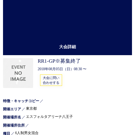
大会詳細
RR1-GP※募集終了
2018年08月05日（日）08:30 〜
大会に問い
合わせする
特徴・キャッチコピー
／
東京都
開催エリア
／
エスフォルタアリーナ八王子
開催場所名
／
開催場所住所
／
6人制男女混合
種目
／