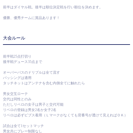
前半はダイヤル戦。後半は順位決定戦を行い順位を決めます。
優勝、優秀チームに賞品あります！
大会ルール
前半戦25点打切り
後半戦デュース35点まで
オーバーパスのドリブルは全て流す
パッシングは適用
タッチネットはアンテナを含む内側全てに触れたら
男女交互ローテ
交代は同性とのみ
ただしリベロの女子は男子と交代可能
リベロの登録は男女2名か女子2名
リベロは必ずビブス着用（Ｌマークがなくても背番号が透けて見えればＯＫ）
試合は全て1セットマッチ
男女共にプレー制限なし