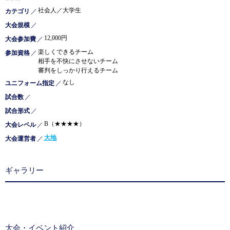
社会人／大学生
カテゴリ
／
大会規模
／
12,000円
大会参加費
／
楽しくできるチーム
参加資格
／
相手を不快にさせないチーム
審判をしっかり行えるチーム
なし
ユニフォーム指定
／
試合数
／
試合形式
／
B（★★★★）
大会レベル
／
大地
大会運営者
／
ギャラリー
大会・イベント紹介