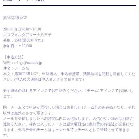
第36回RR1-GP
2018/8/5(日)8:30〜18:30
エスフォルタアリーナ八王子
募集：15枠(運営枠含む)
参加費：￥12,000
【申込方法】
宛先：rr1-gp@outlook.jp
件名：チーム名
本文：第36回RR1-GP、申込者名、申込者携帯、活動地域を記載し送信してくだ
さい。(申込後の連絡は申込者とさせて頂きます)
必ず連絡の取れるアドレスでお申込みください。1チーム1アドレスでお願いし
ます。
同一チーム名で申込が重複した場合は先着した1チーム分のみ有効となり、それ
以外は無効とさせて頂きます。
メールを受信しましたら24時間以内に返信致します。返信がない場合は別途ご
連絡ください。枠内に入ったチームは翌水曜日迄に参加費のお振込が必要にな
ります。先着枠外のチームはキャンセル待ちチームとして登録させて頂きま
す。