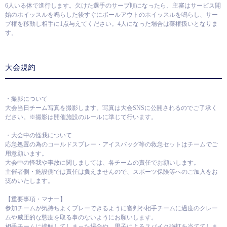
6人いる体で進行します。欠けた選手のサーブ順になったら、主審はサービス開
始のホイッスルを鳴らした後すぐにボールアウトのホイッスルを鳴らし、サー
ブ権を移動し相手に1点与えてください。4人になった場合は棄権扱いとなりま
す。
大会規約
・撮影について
大会当日チーム写真を撮影します。写真は大会SNSに公開されるのでご了承く
ださい。※撮影は開催施設のルールに準じて行います。
・大会中の怪我について
応急処置の為のコールドスプレー・アイスバッグ等の救急セットはチームでご
用意願います。
大会中の怪我や事故に関しましては、各チームの責任でお願いします。
主催者側・施設側では責任は負えませんので、スポーツ保険等へのご加入をお
奨めいたします。
【重要事項・マナー】
参加チームが気持ちよくプレーできるように審判や相手チームに過度のクレー
ムや威圧的な態度を取る事のないようにお願いします。
相手チームに接触してしまった場合や、男子によるスパイク強打を当ててしま