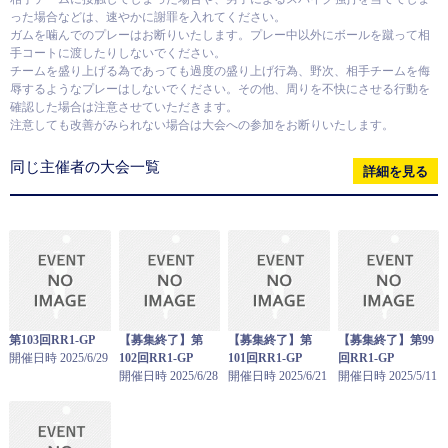
った場合などは、速やかに謝罪を入れてください。
ガムを噛んでのプレーはお断りいたします。プレー中以外にボールを蹴って相
手コートに渡したりしないでください。
チームを盛り上げる為であっても過度の盛り上げ行為、野次、相手チームを侮
辱するようなプレーはしないでください。その他、周りを不快にさせる行動を
確認した場合は注意させていただきます。
注意しても改善がみられない場合は大会への参加をお断りいたします。
同じ主催者の大会一覧
詳細を見る
第103回RR1-GP
【募集終了】第
【募集終了】第
【募集終了】第99
開催日時 2025/6/29
102回RR1-GP
101回RR1-GP
回RR1-GP
開催日時 2025/6/28
開催日時 2025/6/21
開催日時 2025/5/11