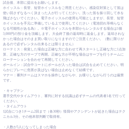
試合後、本部に提出をお願いします。
ホイッスル：長管、短管ホイッスルをご用意ください。感染症対策として笛は
使い回さずなるべく決まった人が行ってください。洗った笛を振り回して水を
飛ばさないでください。電子ホイッスルの使用も可能としますが、長管、短管
ホイッスルを手元に準備している上で使用してください（電池切れ等鳴らなく
なる可能性がある為）。※電子ホイッスルを本部からレンタルする場合は1個
3,000円の預り金を頂戴します。大会終了後の返却時に返金します。返却されな
かった場合はそのまま買い取りになりますのでご注意ください。（数に限りが
あるので必ずレンタル出来るとは限りません）
ローテミス：発覚した場合は正確な方に合わせて再スタートし正確な方に1点加
算、正確な方のサーブで再開。正確な方が不明な場合はサーブを行うチームに
ローテーションを合わせて再開してください。
ボールイン：試合中コートにボールが入った場合は試合を止めてください。明
らかにプレーに危害が及ばない場合は止めなくて結構です。
マナー：審判チームはスマホを操作しながらや、お喋りしながら行うのは厳禁
です。
・キャプテン
選手交代やタイムアウト、審判に対する抗議は必ずチームの代表者1名で行って
ください。
・タイムアウト
1試合につき1チーム2回まで（各30秒）怪我やアクシデントが起きた場合はテク
ニカル3分。その他本部判断で取得有。
・人数が5人になってしまった場合