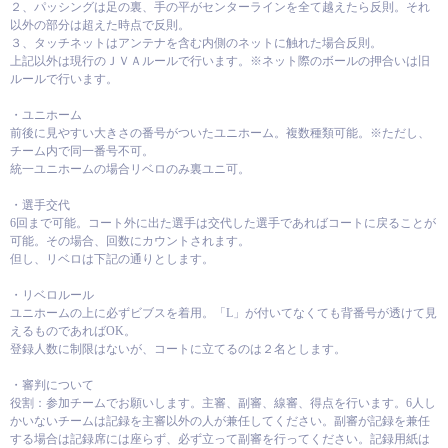
２、パッシングは足の裏、手の平がセンターラインを全て越えたら反則。それ
以外の部分は超えた時点で反則。
３、タッチネットはアンテナを含む内側のネットに触れた場合反則。
上記以外は現行のＪＶＡルールで行います。※ネット際のボールの押合いは旧
ルールで行います。
・ユニホーム
前後に見やすい大きさの番号がついたユニホーム。複数種類可能。※ただし、
チーム内で同一番号不可。
統一ユニホームの場合リベロのみ裏ユニ可。
・選手交代
6回まで可能。コート外に出た選手は交代した選手であればコートに戻ることが
可能。その場合、回数にカウントされます。
但し、リベロは下記の通りとします。
・リベロルール
ユニホームの上に必ずビブスを着用。「L」が付いてなくても背番号が透けて見
えるものであればOK。
登録人数に制限はないが、コートに立てるのは２名とします。
・審判について
役割：参加チームでお願いします。主審、副審、線審、得点を行います。6人し
かいないチームは記録を主審以外の人が兼任してください。副審が記録を兼任
する場合は記録席には座らず、必ず立って副審を行ってください。記録用紙は