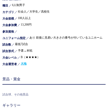
6人制男子
種目
／
社会人／大学生／高校生
カテゴリ
／
100人以上
大会規模
／
13,200円
大会参加費
／
参加資格
／
あり 前後に見易い大きさの番号が付いているユニホーム
ユニフォーム指定
／
最低7試合
試合数
／
予選→本戦
試合形式
／
B（★★★★）
大会レベル
／
大地
大会運営者
／
景品・賞金
試合球、その他景品
ギャラリー