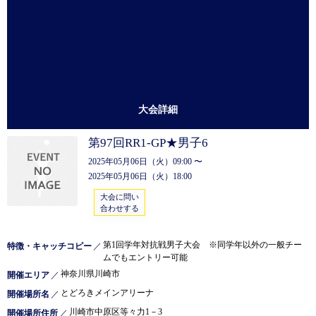
大会詳細
第97回RR1-GP★男子6
2025年05月06日（火）09:00 〜
2025年05月06日（火）18:00
大会に問い
合わせする
第1回学年対抗戦男子大会 ※同学年以外の一般チー
特徴・キャッチコピー
／
ムでもエントリー可能
神奈川県川崎市
開催エリア
／
とどろきメインアリーナ
開催場所名
／
川崎市中原区等々力1－3
開催場所住所
／