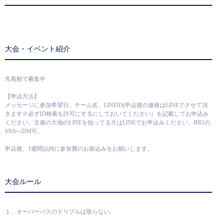
大会・イベント紹介
先着順で募集中
【申込方法】
メッセージに参加希望日、チーム名、LINEID(申込後の連絡はLINEでさせて頂
きます※必ずID検索を許可にするにしておいてください）を記載してお申込み
ください。主催の大地のLINEを知ってる方はLINEでお申込みください。RR1の
SNSへDM可。
申込後、1週間以内に参加費のお振込みをお願いします。
大会ルール
１、オーバーパスのドリブルは取らない。