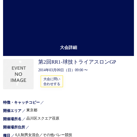
大会詳細
第2回RR1-球技トライアスロンGP
2014年03月09日（日）09:00 〜
大会に問い
合わせする
特徴・キャッチコピー
／
東京都
開催エリア
／
品川区スクエア荏原
開催場所名
／
開催場所住所
／
6人制男女混合／その他バレー競技
種目
／