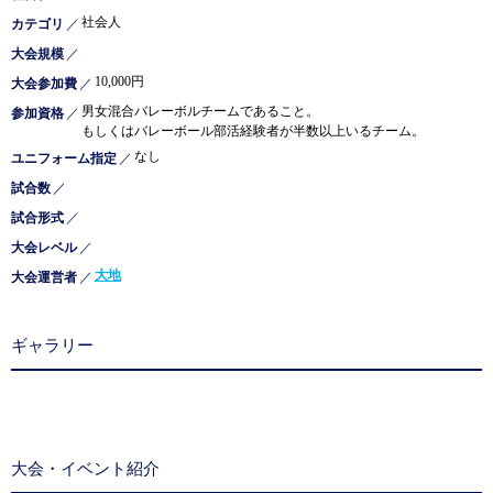
社会人
カテゴリ
／
大会規模
／
10,000円
大会参加費
／
男女混合バレーボルチームであること。
参加資格
／
もしくはバレーボール部活経験者が半数以上いるチーム。
なし
ユニフォーム指定
／
試合数
／
試合形式
／
大会レベル
／
大地
大会運営者
／
ギャラリー
大会・イベント紹介