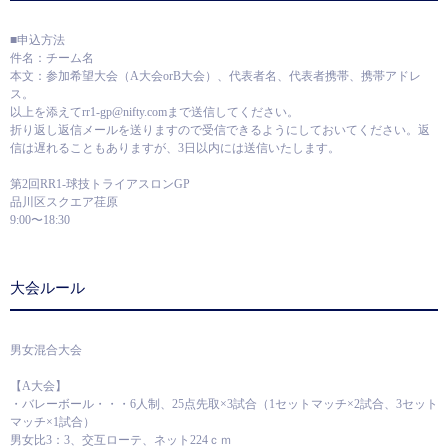
■申込方法
件名：チーム名
本文：参加希望大会（A大会orB大会）、代表者名、代表者携帯、携帯アドレ
ス。
以上を添えてrr1-gp@nifty.comまで送信してください。
折り返し返信メールを送りますので受信できるようにしておいてください。返
信は遅れることもありますが、3日以内には送信いたします。
第2回RR1-球技トライアスロンGP
品川区スクエア荏原
9:00〜18:30
大会ルール
男女混合大会
【A大会】
・バレーボール・・・6人制、25点先取×3試合（1セットマッチ×2試合、3セット
マッチ×1試合）
男女比3：3、交互ローテ、ネット224ｃｍ