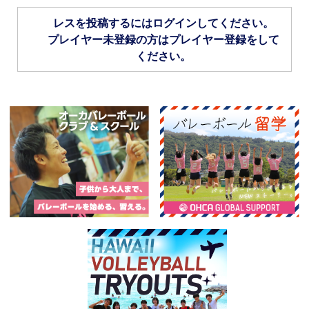
レスを投稿するには
ログイン
してください。
プレイヤー未登録の方は
プレイヤー登録
をして
ください。