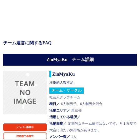
チーム運営に関するFAQ
ZinMyaKu チーム詳細
ZinMyaKu
圧倒的人数不足
チーム・サークル
社会人クラブチーム
種目／
6人制男子、6人制男女混合
活動エリア／
東京都
活動している場所／
活動頻度／
定期的なチーム練習はないです。月１程度で
メンバー募集中
大会に出たい気持ちがあります。
対戦相手募集中
メンバー数／
1人