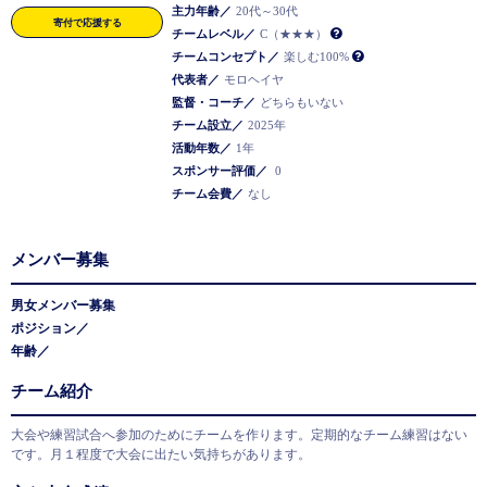
主力年齢／
20代～30代
寄付で応援する
チームレベル／
C（★★★）
チームコンセプト／
楽しむ100%
代表者／
モロヘイヤ
監督・コーチ／
どちらもいない
チーム設立／
2025年
活動年数／
1年
スポンサー評価／
0
チーム会費／
なし
メンバー募集
男女メンバー募集
ポジション／
年齢／
チーム紹介
大会や練習試合へ参加のためにチームを作ります。定期的なチーム練習はない
です。月１程度で大会に出たい気持ちがあります。