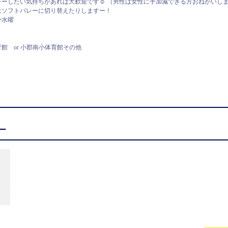
ーしたい気持ちがあれば大歓迎です☺️ （男性は女性に手加減できる方おねがいし
はソフトバレーに切り替えたりしますー！
か水曜
館 or 小郡南小体育館その他
）
ー