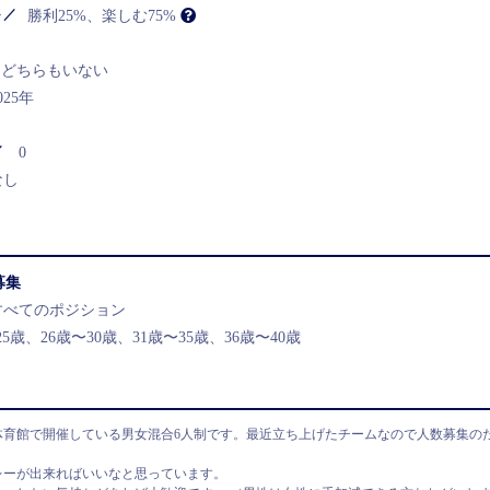
ト／
勝利25%、楽しむ75%
どちらもいない
025年
／
0
なし
募集
すべてのポジション
25歳、26歳〜30歳、31歳〜35歳、36歳〜40歳
体育館で開催している男女混合6人制です。最近立ち上げたチームなので人数募集の
レーが出来ればいいなと思っています。