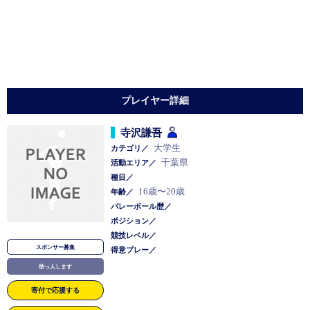
プレイヤー詳細
寺沢謙吾
大学生
カテゴリ／
千葉県
活動エリア／
種目／
16歳〜20歳
年齢／
バレーボール歴／
ポジション／
競技レベル／
スポンサー募集
得意プレー／
助っ人します
寄付で応援する