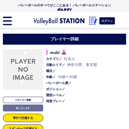
バレーボールのすべてがここにある！ バレーボールステーション
ログイン
プレイヤー詳細
maki
社会人
カテゴリ／
神奈川県、東京都
活動エリア／
種目／
36歳〜40歳
年齢／
バレーボール歴／
ポジション／
競技レベル／
スポンサー募集
得意プレー／
助っ人します
寄付で応援する
スポンサーで応援する