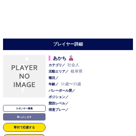
プレイヤー詳細
あかち
社会人
カテゴリ／
岐阜県
活動エリア／
種目／
31歳〜35歳
年齢／
バレーボール歴／
ポジション／
競技レベル／
スポンサー募集
得意プレー／
助っ人します
寄付で応援する