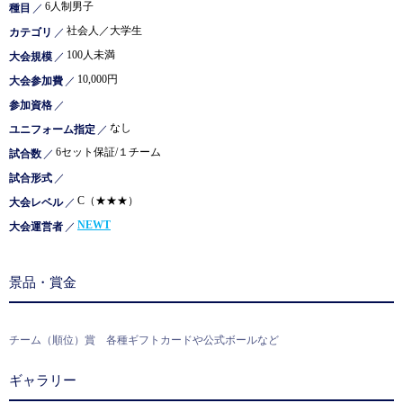
6人制男子
種目
／
社会人／大学生
カテゴリ
／
100人未満
大会規模
／
10,000円
大会参加費
／
参加資格
／
なし
ユニフォーム指定
／
6セット保証/１チーム
試合数
／
試合形式
／
C（★★★）
大会レベル
／
NEWT
大会運営者
／
景品・賞金
チーム（順位）賞 各種ギフトカードや公式ボールなど
ギャラリー