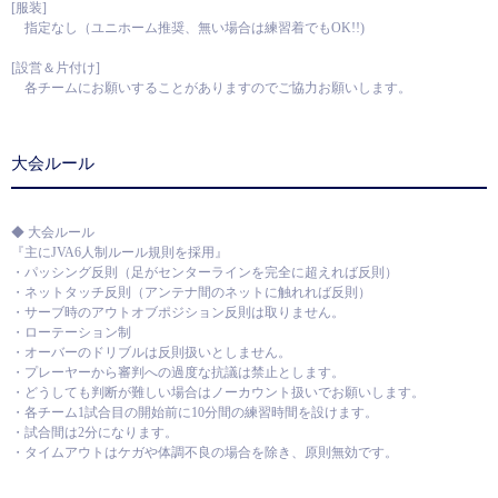
[服装]
指定なし（ユニホーム推奨、無い場合は練習着でもOK!!)
[設営＆片付け]
各チームにお願いすることがありますのでご協力お願いします。
大会ルール
◆ 大会ルール
『主にJVA6人制ルール規則を採用』
・パッシング反則（足がセンターラインを完全に超えれば反則）
・ネットタッチ反則（アンテナ間のネットに触れれば反則）
・サーブ時のアウトオブポジション反則は取りません。
・ローテーション制
・オーバーのドリブルは反則扱いとしません。
・プレーヤーから審判への過度な抗議は禁止とします。
・どうしても判断が難しい場合はノーカウント扱いでお願いします。
・各チーム1試合目の開始前に10分間の練習時間を設けます。
・試合間は2分になります。
・タイムアウトはケガや体調不良の場合を除き、原則無効です。