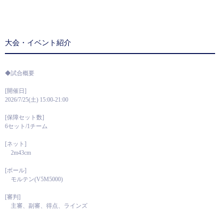
大会・イベント紹介
◆試合概要
[開催日]
2026/7/25(土) 15:00-21:00
[保障セット数]
6セット/1チーム
[ネット]
2m43cm
[ボール]
モルテン(V5M5000)
[審判]
主審、副審、得点、ラインズ