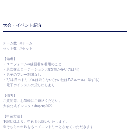
大会・イベント紹介
チーム数→8チーム
セット数→7セット
【備考】
・ユニフォームor練習着を着用のこと
・男女交互ローテーション3:3(女性が多いのは可)
・男子のプレー制限なし
・2,3本目のドリブルは取らない(その他はJVAルールに準ずる)
・電子ホイッスルの貸し出しあり
【備考】
ご質問等、お気軽にご連絡ください。
大会公式インスタ：dropcup2022
【申込方法】
下記URLより、申込をお願いいたします。
※そちらの申込をもってエントリーとさせていただきます