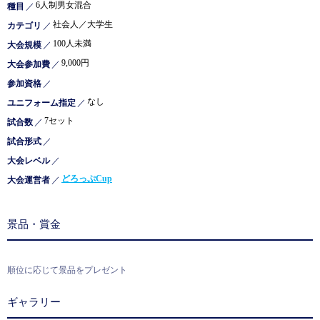
6人制男女混合
種目
／
社会人／大学生
カテゴリ
／
100人未満
大会規模
／
9,000円
大会参加費
／
参加資格
／
なし
ユニフォーム指定
／
7セット
試合数
／
試合形式
／
大会レベル
／
どろっぷCup
大会運営者
／
景品・賞金
順位に応じて景品をプレゼント
ギャラリー