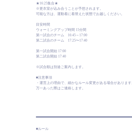
★16:25集合★
※更衣室が込み合うことが予想されます。
可能な方は、運動着に着替えた状態でお越しください。
目安時間
ウォーミングアップ時間 15分間
第一試合のチーム 16:45～17:00
第二試合のチーム 17:25〜17:40
第一試合開始 17:00
第二試合開始 17:40
※試合順は別途ご案内します。
■注意事項
・運営上の理由で、細かなルール変更がある場合があります
万一あった際はご連絡します。
■ルール