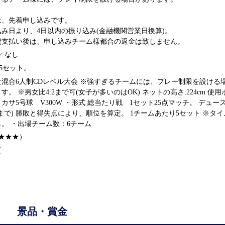
は、先着申し込みです。
込み日より、4日以内の振り込み(金融機関営業日換算)。
費支払い後は、申し込みチーム様都合の返金は致しません。
なし
／
5セット。
女混合6人制CDレベル大会 ※強すぎるチームには、プレー制限を設ける
す。 ※男女比4:2まで可(女子が多いのはOK) ネットの高さ:224cm 使用
カサ5号球 V300W ・形式 総当たり戦 1セット25点マッチ。 デュー
点まで) 勝敗と得失点により、順位を算定。 1チームあたり5セット ※タ
。 ・出場チーム数：6チーム
★★★）
ズ
景品・賞金