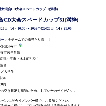
)男女混合CD大会スペードカップ61(満枠)
混合CD大会スペードカップ61(満枠)
月23日（月）16:30 〜 2026年02月23日（月）21:00
全チームでの総当たり戦！！
ピー
／
京都国分寺市
分寺市民体育館
京都小平市上水本町6-22-1
女混合
人／大学生
人未満
000円
枠の空き状況を確認のため、お問い合わせください。
Dレベルに見合うメンバー様で、ご参加ください。
ぎるチーム様には、プレイ制限を設ける場合があります。