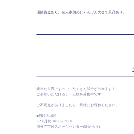
優勝賞金あり。個人参加のじゃんけん大会で景品あり。
総当たり戦ですので、たくさん試合が出来ます！
ご参加いただけるチーム様を募集中です！
ご不明点がありましたら、気軽にお尋ねください。
■日時＆場所
2/23(月祝)16:30～21:00
国分寺市民スポーツセンター(暖房あり)