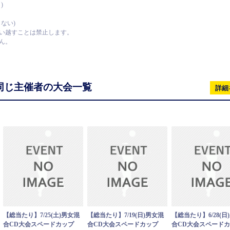
)
ない)
い越すことは禁止します。
ん。
同じ主催者の大会一覧
詳細
【総当たり】7/25(土)男女混
【総当たり】7/19(日)男女混
【総当たり】6/28(日
合CD大会スペードカップ
合CD大会スペードカップ
合CD大会スペード