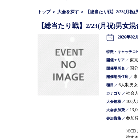
トップ
＞
大会を探す
＞
【総当たり戦】2/23(月祝
【総当たり戦】2/23(月祝)男女
2026年02
特徴・キャッチコ
東
開催エリア
／
国
開催場所名
／
東
開催場所住所
／
6人制男
種目
／
社会
カテゴリ
／
100
大会規模
／
13,
大会参加費
／
参加
参加資格
／
※C
強す