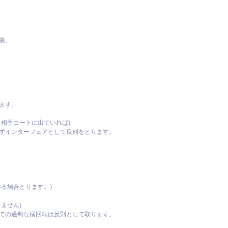
装。
ます。
相手コートに出ていれば)
ずインターフェアとして反則をとります。
る場合とります。)
ません)
ての過剰な横回転は反則として取ります。