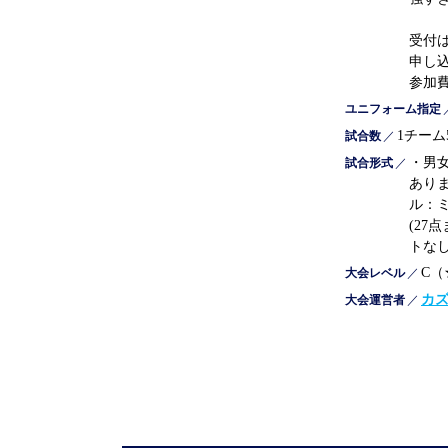
受付
申し
参加
ユニフォーム指定
1チーム
試合数
／
・男
試合形式
／
ありま
ル：ミ
(27
トなし
C（
大会レベル
／
カ
大会運営者
／