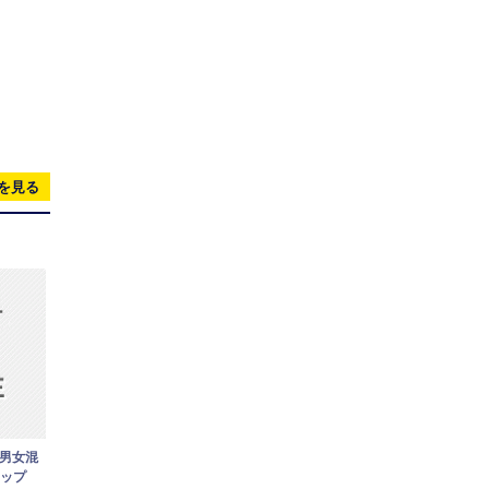
を見る
)男女混
カップ