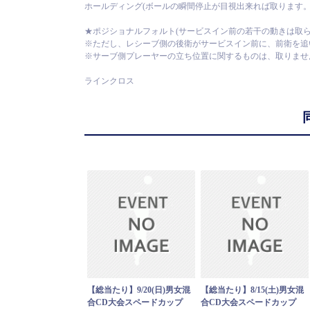
ホールディング(ボールの瞬間停止が目視出来れば取ります。
★ポジショナルフォルト(サービスイン前の若干の動きは取ら
※ただし、レシーブ側の後衛がサービスイン前に、前衛を追
※サーブ側プレーヤーの立ち位置に関するものは、取りませ
ラインクロス
【総当たり】9/20(日)男女混
【総当たり】8/15(土)男女混
合CD大会スペードカップ
合CD大会スペードカップ