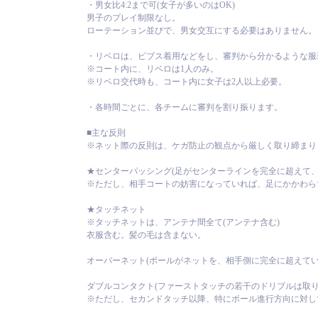
・男女比4:2まで可(女子が多いのはOK)
男子のプレイ制限なし。
ローテーション並びで、男女交互にする必要はありません。
・リベロは、ビブス着用などをし、審判から分かるような服
※コート内に、リベロは1人のみ。
※リベロ交代時も、コート内に女子は2人以上必要。
・各時間ごとに、各チームに審判を割り振ります。
■主な反則
※ネット際の反則は、ケガ防止の観点から厳しく取り締まり
★センターパッシング(足がセンターラインを完全に超えて、
※ただし、相手コートの妨害になっていれば、足にかかわら
★タッチネット
※タッチネットは、アンテナ間全て(アンテナ含む)
衣服含む。髪の毛は含まない。
オーバーネット(ボールがネットを、相手側に完全に超えてい
ダブルコンタクト(ファーストタッチの若干のドリブルは取り
※ただし、セカンドタッチ以降、特にボール進行方向に対し