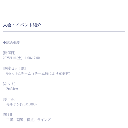
大会・イベント紹介
◆試合概要
[開催日]
2025/11/1(土) 11:00-17:00
[保障セット数]
6セット/1チーム（チーム数により変更有）
[ネット]
2m24cm
[ボール]
モルテン(V5M5000)
[審判]
主審、副審、得点、ラインズ