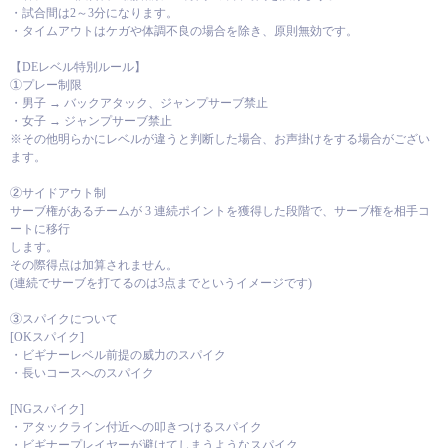
・試合間は2～3分になります。
・タイムアウトはケガや体調不良の場合を除き、原則無効です。
【DEレベル特別ルール】
①プレー制限
・男子 → バックアタック、ジャンプサーブ禁止
・女子 → ジャンプサーブ禁止
※その他明らかにレベルが違うと判断した場合、お声掛けをする場合がござい
ます。
②サイドアウト制
サーブ権があるチームが 3 連続ポイントを獲得した段階で、サーブ権を相手コ
ートに移行
します。
その際得点は加算されません。
(連続でサーブを打てるのは3点までというイメージです)
③スパイクについて
[OKスパイク]
・ビギナーレベル前提の威力のスパイク
・長いコースへのスパイク
[NGスパイク]
・アタックライン付近への叩きつけるスパイク
・ビギナープレイヤーが避けてしまうようなスパイク