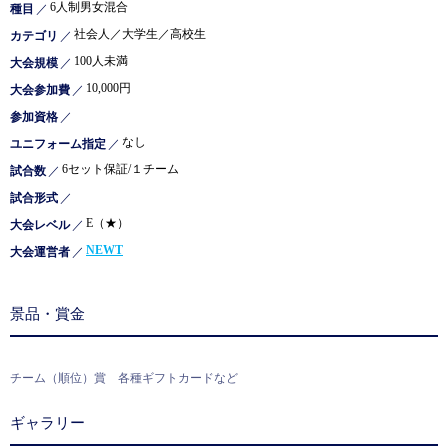
6人制男女混合
種目
／
社会人／大学生／高校生
カテゴリ
／
100人未満
大会規模
／
10,000円
大会参加費
／
参加資格
／
なし
ユニフォーム指定
／
6セット保証/１チーム
試合数
／
試合形式
／
E（★）
大会レベル
／
NEWT
大会運営者
／
景品・賞金
チーム（順位）賞 各種ギフトカードなど
ギャラリー