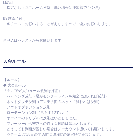
[服装]
指定なし（ユニホーム推奨、無い場合は練習着でもOK!!)
[設営＆片付け]
各チームにお願いすることがありますのでご協力お願いします。
※申込はバレステからお願いします！
大会ルール
【ルール】
◆ 大会ルール
『主にJVA6人制ルール規則を採用』
・パッシング反則（足がセンターラインを完全に超えれば反則）
・ネットタッチ反則（アンテナ間のネットに触れれば反則）
・アウトオブポジション反則
・ローテーション制 （男女比4:2でも可）
・オーバーのドリブルは反則扱いとしません。
・プレーヤーから審判への過度な抗議は禁止とします。
・どうしても判断が難しい場合はノーカウント扱いでお願いします。
・各チーム1試合目の開始前に10分間の練習時間を設けます。