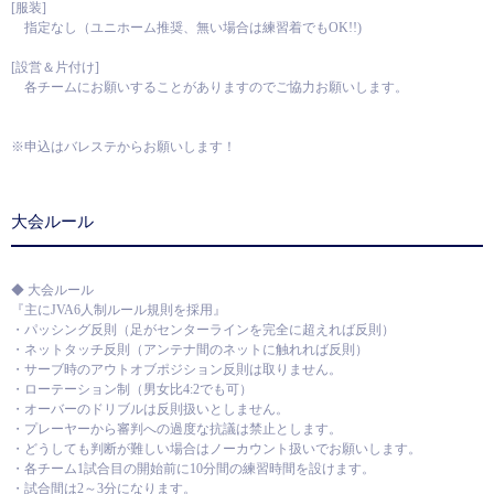
[服装]
指定なし（ユニホーム推奨、無い場合は練習着でもOK!!)
[設営＆片付け]
各チームにお願いすることがありますのでご協力お願いします。
※申込はバレステからお願いします！
大会ルール
◆ 大会ルール
『主にJVA6人制ルール規則を採用』
・パッシング反則（足がセンターラインを完全に超えれば反則）
・ネットタッチ反則（アンテナ間のネットに触れれば反則）
・サーブ時のアウトオブポジション反則は取りません。
・ローテーション制（男女比4:2でも可）
・オーバーのドリブルは反則扱いとしません。
・プレーヤーから審判への過度な抗議は禁止とします。
・どうしても判断が難しい場合はノーカウント扱いでお願いします。
・各チーム1試合目の開始前に10分間の練習時間を設けます。
・試合間は2～3分になります。