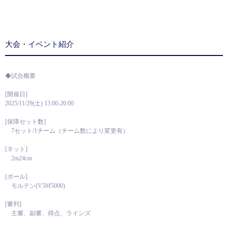
大会・イベント紹介
◆試合概要
[開催日]
2025/11/29(土) 13:00-20:00
[保障セット数]
7セット/1チーム（チーム数により変更有）
[ネット]
2m24cm
[ボール]
モルテン(V5M5000)
[審判]
主審、副審、得点、ラインズ