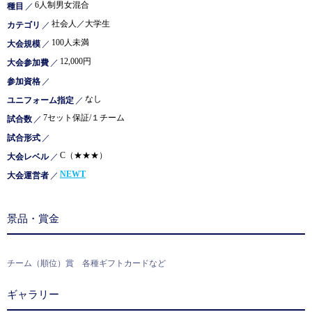
6人制男女混合
種目
／
社会人／大学生
カテゴリ
／
100人未満
大会規模
／
12,000円
大会参加費
／
参加資格
／
なし
ユニフォーム指定
／
7セット保証/１チーム
試合数
／
試合形式
／
C（★★★）
大会レベル
／
NEWT
大会運営者
／
景品・賞金
チーム（順位）賞 各種ギフトカードなど
ギャラリー