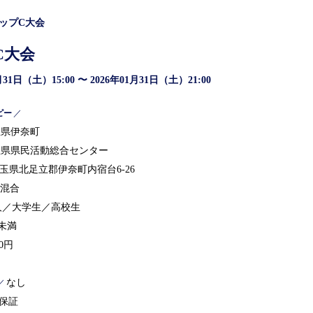
ップC大会
C大会
月31日（土）15:00 〜 2026年01月31日（土）21:00
ピー
／
玉県伊奈町
玉県県民活動総合センター
玉県北足立郡伊奈町内宿台6-26
女混合
人／大学生／高校生
人未満
00円
なし
／
ト保証