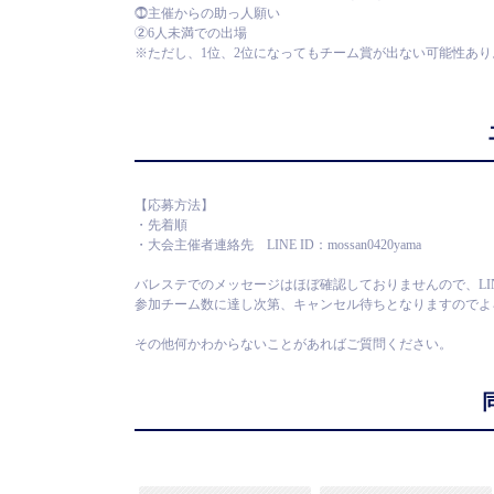
⓵主催からの助っ人願い
②6人未満での出場
※ただし、1位、2位になってもチーム賞が出ない可能性あり
【応募方法】
・先着順
・大会主催者連絡先 LINE ID：mossan0420yama
バレステでのメッセージはほぼ確認しておりませんので、LI
参加チーム数に達し次第、キャンセル待ちとなりますのでよ
その他何かわからないことがあればご質問ください。