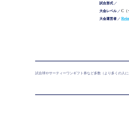
試合形式
／
C（
大会レベル
／
Rei
大会運営者
／
試合球やサーティーワンギフト券など多数（より多くの人に