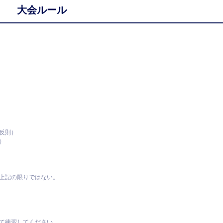
大会ルール
反則）
）
上記の限りではない。
て練習してください。