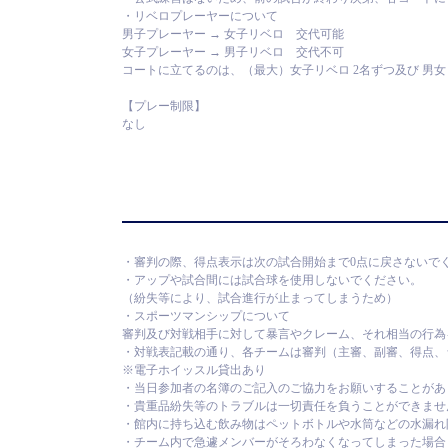
・リベロプレーヤーについて
男子プレーヤー → 女子リベロ 交代可能
女子プレーヤー → 男子リベロ 交代不可
コートに立てるのは、（最大）女子リベロ 2名ずつ及び 男女リ
【プレー制限】
なし
・審判の際、得点表示は次の試合開始まで0点に戻さないで
・アップや試合間には試合球を使用しないでください。
（紛失等により、試合進行が止まってしまうため）
・スポーツマンシップについて
審判及び対戦相手に対して暴言やクレーム、それ相当の行為
・対戦表記載の通り、各チームは審判（主審、副審、得点、
※電子ホイッスル貸出あり
・当日参加者の名簿のご記入のご協力をお願いすることがあ
・貴重品紛失等のトラブルは一切責任を負うことができませ
・館内に持ち込む飲み物はペットボトルや水筒などの水漏れ
・チーム内で急遽メンバーがそろわなくなってしまった場合