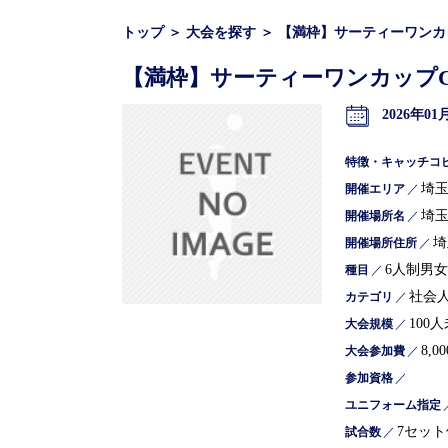
トップ
＞
大会を探す
＞
【満枠】サーティーワンカ
【満枠】サーティーワンカップ
2026年01
特徴・キャッチコ
埼
開催エリア
／
埼
開催場所名
／
埼
開催場所住所
／
6人制男
種目
／
社会
カテゴリ
／
100
大会規模
／
8,0
大会参加費
／
参加資格
／
ユニフォーム指定
7セッ
試合数
／