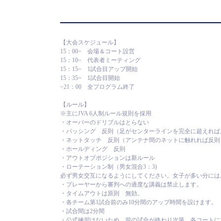
【大会スケジュール】
15：00~ 会場＆コート設営
15：10~ 代表者ミーティング
15：15~ 1試合目アップ開始
15：35~ 1試合目開始
~21：00 全プログラム終了
【ルール】
※主にJVA 6人制ルール規則を採用
・オーバーのドリブルはとらない
・パッシング 反則（足がセンターラインを完全に超えれば
・ネットタッチ 反則（アンテナ間のネットに触れれば反則
・ホールディング 反則
・アウトオブポジションは新ルール
・ローテーション制（男女混合3：3)
必ず男女交互になるようにしてください。女子が多い分には
・プレーヤーから審判への過度な講義は禁止します。
・タイムアウトは原則 無効。
・各チーム第1試合前のみ10分間のアップ時間を設けます。
・試合間は2分間
・公式練習はないため、前の試合が終わり次第、各コートに