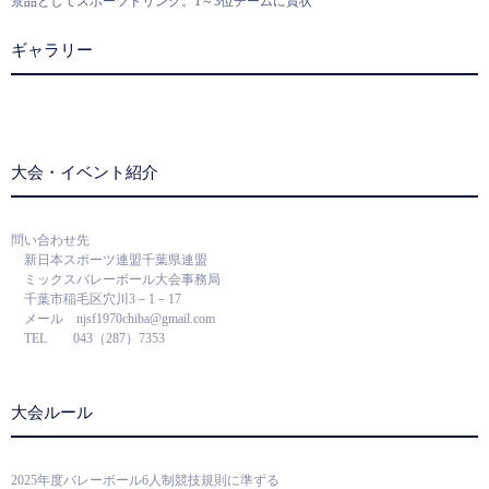
景品としてスポーツドリンク。1～3位チームに賞状
ギャラリー
大会・イベント紹介
問い合わせ先
新日本スポーツ連盟千葉県連盟
ミックスバレーボール大会事務局
千葉市稲毛区穴川3－1－17
メール njsf1970chiba@gmail.com
TEL 043（287）7353
大会ルール
2025年度バレーボール6人制競技規則に準ずる