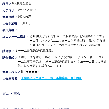
6人制男女混合
種目
／
社会人／大学生
カテゴリ
／
100人未満
大会規模
／
8,000円
大会参加費
／
参加資格
／
あり 男女がそれぞれ同一の服装であれば2種類のユニフォ
ユニフォーム指定
／
ーム可。パンツもユニフォームと同様の取り扱い。異なる
服装は不可。インナーの着用は男女それぞれ全員が同一
１チーム最低2試合保障保障。
試合数
／
予選リーグを経て上位4チームによる決勝トーナメント戦。下位チ
試合形式
／
ームは順位決定線。1チーム2試合保証します 参加チーム数により対
戦方法を変更する場合もあります
B（★★★★）
大会レベル
／
千葉県ミックスバレーボール協議会・園川峰紀
大会運営者
／
景品・賞金