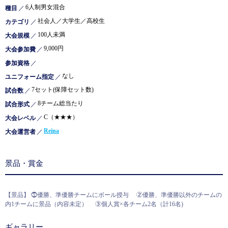
6人制男女混合
種目
／
社会人／大学生／高校生
カテゴリ
／
100人未満
大会規模
／
9,000円
大会参加費
／
参加資格
／
なし
ユニフォーム指定
／
7セット(保障セット数)
試合数
／
8チーム総当たり
試合形式
／
C（★★★）
大会レベル
／
Reina
大会運営者
／
景品・賞金
【景品】 ⓵優勝、準優勝チームにボール授与 ②優勝、準優勝以外のチームの
内1チームに景品（内容未定） ③個人賞×各チーム2名（計16名)
ギャラリー