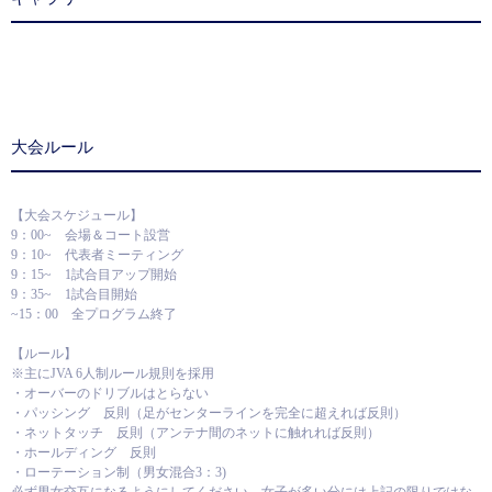
大会ルール
【大会スケジュール】
9：00~ 会場＆コート設営
9：10~ 代表者ミーティング
9：15~ 1試合目アップ開始
9：35~ 1試合目開始
~15：00 全プログラム終了
【ルール】
※主にJVA 6人制ルール規則を採用
・オーバーのドリブルはとらない
・パッシング 反則（足がセンターラインを完全に超えれば反則）
・ネットタッチ 反則（アンテナ間のネットに触れれば反則）
・ホールディング 反則
・ローテーション制（男女混合3：3)
必ず男女交互になるようにしてください。女子が多い分には上記の限りではな