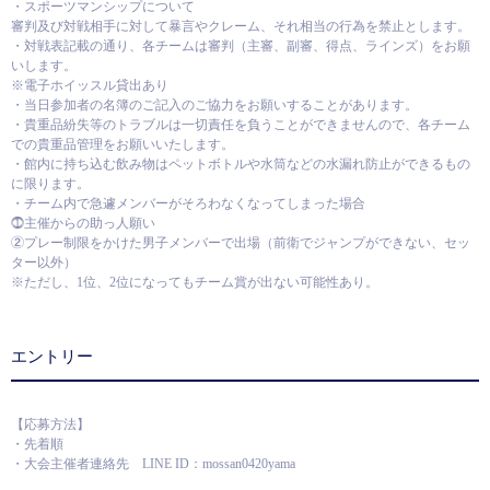
・スポーツマンシップについて
審判及び対戦相手に対して暴言やクレーム、それ相当の行為を禁止とします。
・対戦表記載の通り、各チームは審判（主審、副審、得点、ラインズ）をお願
いします。
※電子ホイッスル貸出あり
・当日参加者の名簿のご記入のご協力をお願いすることがあります。
・貴重品紛失等のトラブルは一切責任を負うことができませんので、各チーム
での貴重品管理をお願いいたします。
・館内に持ち込む飲み物はペットボトルや水筒などの水漏れ防止ができるもの
に限ります。
・チーム内で急遽メンバーがそろわなくなってしまった場合
⓵主催からの助っ人願い
②プレー制限をかけた男子メンバーで出場（前衛でジャンプができない、セッ
ター以外）
※ただし、1位、2位になってもチーム賞が出ない可能性あり。
エントリー
【応募方法】
・先着順
・大会主催者連絡先 LINE ID：mossan0420yama