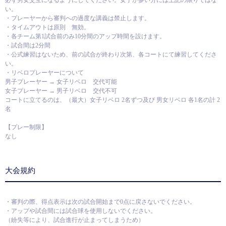
い。
・プレーヤーから審判への過度な講義は禁止します。
・タイムアウトは原則 無効。
・各チーム第1試合前のみ10分間のアップ時間を設けます。
・試合間は2分間
・公式練習はないため、前の試合が終わり次第、各コートにて練習してくださ
い。
・リベロプレーヤーについて
男子プレーヤー → 女子リベロ 交代可能
女子プレーヤー → 男子リベロ 交代不可
コートに立てるのは、（最大）女子リベロ 2名ずつ及び 男女リベロ 各1名の計 2
名
【プレー制限】
なし
大会規約
・審判の際、得点表示は次の試合開始まで0点に戻さないでください。
・アップや試合間には試合球を使用しないでください。
（紛失等により、試合進行が止まってしまうため）