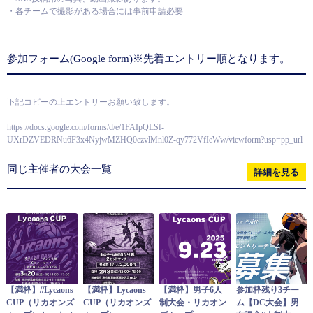
・各チームで撮影がある場合には事前申請必要
参加フォーム(Google form)※先着エントリー順となります。
下記コピーの上エントリーお願い致します。
https://docs.google.com/forms/d/e/1FAIpQLSf-
UXrDZVEDRNu6F3x4NyjwMZHQ0ezvlMnl0Z-qy772VfIeWw/viewform?usp=pp_url
同じ主催者の大会一覧
詳細を見る
【満枠】//Lycaons
【満枠】Lycaons
【満枠】男子6人
参加枠残り3チー
CUP（リカオンズ
CUP（リカオンズ
制大会・リカオン
ム【DC大会】男