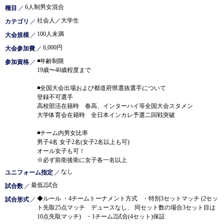
6人制男女混合
種目
／
社会人／大学生
カテゴリ
／
100人未満
大会規模
／
6,000円
大会参加費
／
◾️年齢制限
参加資格
／
19歳〜40歳程度まで
◾️全国大会出場および都道府県選抜選手について
登録不可選手
高校部活在籍時 春高、インターハイ等全国大会スタメン
大学体育会在籍時 全日本インカレ予選二回戦突破
◾️チーム内男女比率
男子4名 女子2名(女子2名以上も可)
オール女子も可！
※必ず前衛後衛に女子各一名以上
なし
ユニフォーム指定
／
最低2試合
試合数
／
◆ルール ・4チームトーナメント方式 ・特別3セットマッチ (2セッ
試合形式
／
ト先取25点マッチ デュースなし、 同セット数の場合3セット目は
10点先取マッチ) ・1チーム2試合(4セット)保証