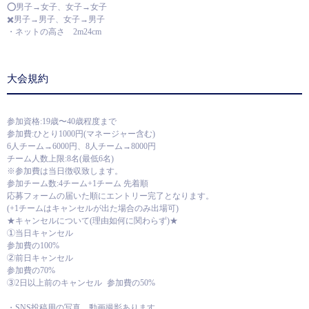
⭕️男子→女子、女子→女子
✖️男子→男子、女子→男子
・ネットの高さ 2m24cm
大会規約
参加資格:19歳〜40歳程度まで
参加費:ひとり1000円(マネージャー含む)
6人チーム→6000円、8人チーム→8000円
チーム人数上限:8名(最低6名)
※参加費は当日徴収致します。
参加チーム数:4チーム+1チーム 先着順
応募フォームの届いた順にエントリー完了となります。
(+1チームはキャンセルが出た場合のみ出場可)
★キャンセルについて(理由如何に関わらず)★
①当日キャンセル
参加費の100%
②前日キャンセル
参加費の70%
③2日以上前のキャンセル 参加費の50%
・SNS投稿用の写真、動画撮影あります。