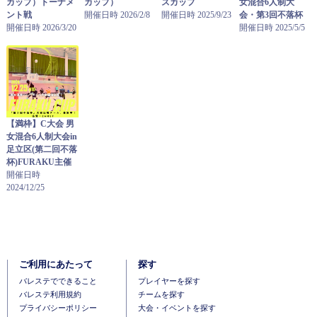
カップ）トーナメ
カップ）
ズカップ
女混合6人制大
ント戦
開催日時 2026/2/8
開催日時 2025/9/23
会・第3回不落杯
開催日時 2026/3/20
開催日時 2025/5/5
【満枠】C大会 男
女混合6人制大会in
足立区(第二回不落
杯)FURAKU主催
開催日時
2024/12/25
ご利用にあたって
探す
バレステでできること
プレイヤーを探す
バレステ利用規約
チームを探す
プライバシーポリシー
大会・イベントを探す