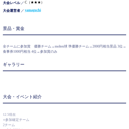
C（★★★）
大会レベル
／
yamaguchi
大会運営者
／
景品・賞金
全チームに参加賞 優勝チーム→molten球 準優勝チーム→2000円相当景品 3位→
食事券1000円相当 4位→参加賞のみ
ギャラリー
大会・イベント紹介
12.5現在
⭐️参加確定チーム
2チーム