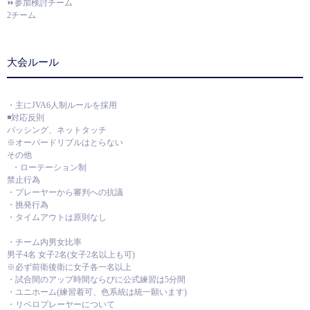
⏩参加検討チーム
2チーム
大会ルール
・主にJVA6人制ルールを採用
◾️対応反則
パッシング、ネットタッチ
※オーバードリブルはとらない
その他
・ローテーション制
禁止行為
・プレーヤーから審判への抗議
・挑発行為
・タイムアウトは原則なし
・チーム内男女比率
男子4名 女子2名(女子2名以上も可)
※必ず前衛後衛に女子各一名以上
・試合間のアップ時間ならびに公式練習は5分間
・ユニホーム(練習着可、色系統は統一願います)
・リベロプレーヤーについて