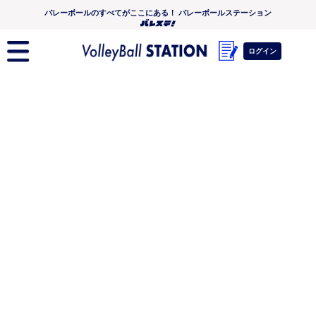
バレーボールのすべてがここにある！ バレーボールステーション
ログイン