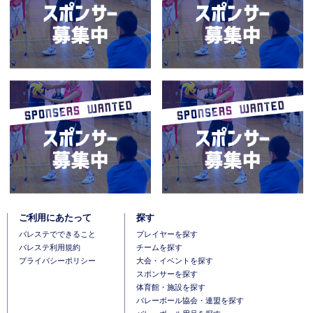
ご利用にあたって
探す
バレステでできること
プレイヤーを探す
バレステ利用規約
チームを探す
プライバシーポリシー
大会・イベントを探す
スポンサーを探す
体育館・施設を探す
バレーボール協会・連盟を探す