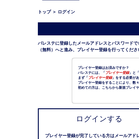
トップ
＞
ログイン
バレステに登録したメールアドレスとパスワードで
（無料）へと進み、プレイヤー登録を行ってくださ
プレイヤー登録はお済みですか？
バレステには、「
プレイヤー登録
」と
まず「
プレイヤー登録
」をする必要が
プレイヤー登録をすることにより、数
初めての方は、こちらから新規プレイ
ログインする
プレイヤー登録が完了している方はメールアド