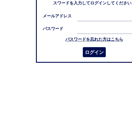
スワードを入力してログインしてください
メールアドレス
パスワード
パスワードを忘れた方はこちら
ログイン