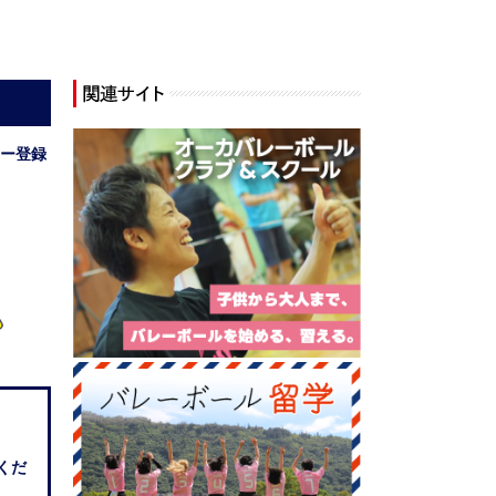
ヤー登録
くだ