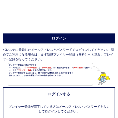
ログイン
バレステに登録したメールアドレスとパスワードでログインしてください。 初
めてご利用になる場合は、まず新規プレイヤー登録（無料）へと進み、プレイ
ヤー登録を行ってください。
プレイヤー登録はお済みですか？
バレステには、「
プレイヤー登録
」と「
チーム登録
」の２種類があります。「
チーム登録
」を行うに
は、まず「
プレイヤー登録
」をする必要があります。
プレイヤー登録をすることにより、数々の便利な機能を使うことができます！
初めての方は、こちらから新規プレイヤー登録を行ってください。
ログインする
プレイヤー登録が完了している方はメールアドレス・パスワードを入力
してログインしてください。